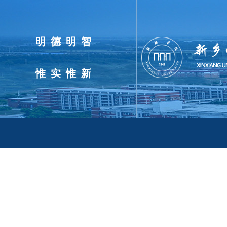
明德明智
惟实惟新