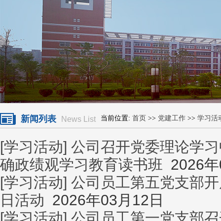
新闻列表
当前位置:
首页
>>
党建工作
>>
学习活
News List
[学习活动]
公司召开党委理论学习
确政绩观学习教育读书班
2026年
[学习活动]
公司员工第五党支部开
日活动
2026年03月12日
[学习活动]
公司员工第一党支部召