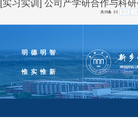
[实习实训]
公司产学研合作与科研
共19条 1/1
首页
上
明德明智
惟实惟新