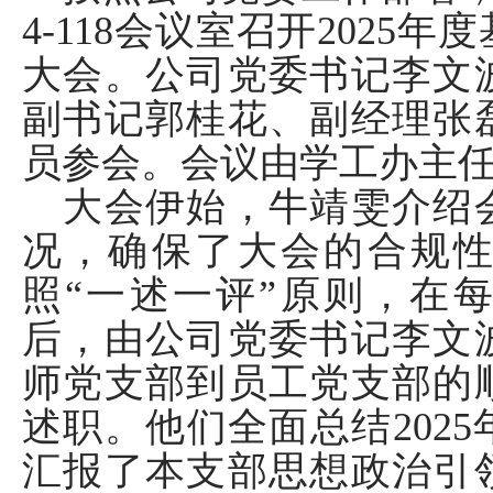
4-
118
会议室召开
202
5
年度
大会
。
公司党委书记李文
副书记郭桂花、副经理张
员参
会。会议由
学工办主
大会伊始，牛靖雯介绍
况，确保了大会的合规
照
“一述一评”原则，在
后，由公司党委书记李文
师党支部到员工党支部的
述职。他们
全面
总结
202
5
汇报了
本
支部思想政治引