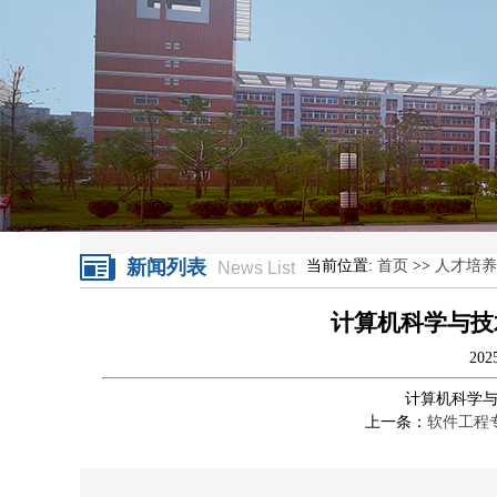
新闻列表
当前位置:
首页
>>
人才培养
News List
计算机科学与技术
20
计算机科学与
上一条：
软件工程专