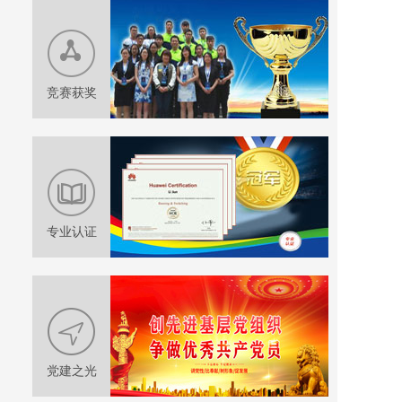
竞赛获奖
专业认证
党建之光