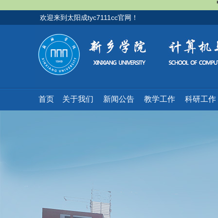
欢迎来到太阳成tyc7111cc官网！
首页
关于我们
新闻公告
教学工作
科研工作