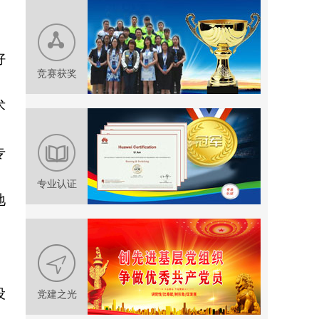
。
好
竞赛获奖
术
专
专业认证
地
设
党建之光