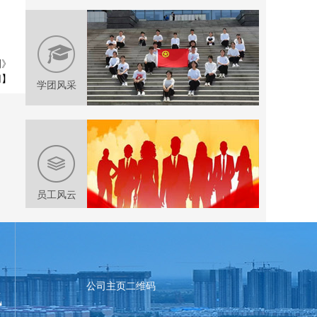
则》
闭
】
学团风采
员工风云
公司主页二维码