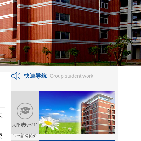
快速导航
Group student work
实
太阳成tyc711
资
1cc官网简介