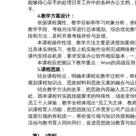
能够得心应手的处理日常工作中的各种办公文档，
手。
4.教学方案设计：
依据课程属性、教学目标和学习对象分析，准
教学手段、考核办法等进行总体规划。综合优化教
段和方法，及时开展考核评价与反馈。
本课程操作性强，教学方法主要是讲授加案例
过具体实例练习、收取上机实验作业和完成网络教
课均安排在机房，要求安装办公软件相应版本，一
本课程应把握以下教学重点：
Word的高级应用
5.课程思政：
结合课程特点，明确本课程在教学过程中，将
规划课程知识点、思政材料和思政元素的融合与运
结合教学方法的改革，把思政内容融入员工的
处。因本课程对实践技能要求的特殊性，须改变传
员工个人体验，教学全程体现出
“员工为主体、教
识课程育人功能，把思想政治工作贯穿公司产品全
值观引领的有机统一，将价值引领与知识传授相融
活动与教书育人同向同行，促进思想政治教育与知
第
1
—
2
学时