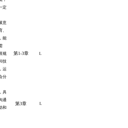
一定
展意
育、
，能
需
第
1-3章
涯规
L
和技
，运
会分
。
，具
沟通
第
3章
L
助和