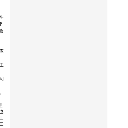
软件
使
会
应
工
问
。
理
也
工
工