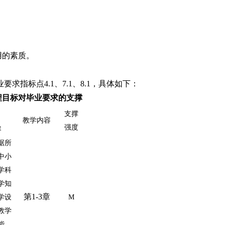
用的素质。
业要求指标点
4.1、7.1、8.
1，具体如下：
程目标对毕业要求的支撑
支撑
教学内容
强度
容
据所
中小
学科
学知
第
1-3章
学设
M
教学
能，