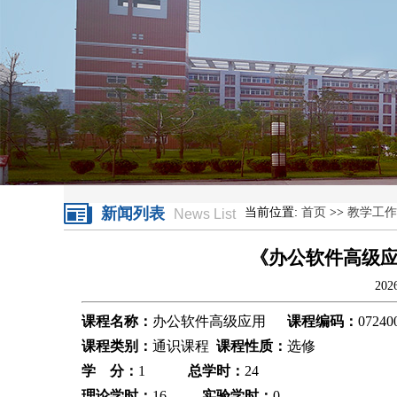
新闻列表
当前位置:
首页
>>
教学工作
News List
《办公软件高级
20
课程名称：
办公软件高级应用
课程编码：
07240
课程类别：
通识课程
课程性质：
选修
学
分：
1
总学时：
24
理论学时：
16
实验学时：
0