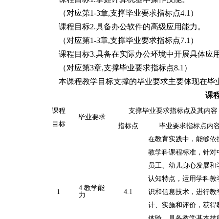
（对应第
1-3章
,支撑毕业要求指标点
4.1）
课程目标
2.具备办公软件的高级应用能力。
（对应第
1-3章
,支撑毕业要求指标点
7.1）
课程目标
3.具备在实际办公环境中开展具体应
（对应第
3章
,支撑毕业要求指标点
8.1）
本课程
教学
目标支撑的毕业要求主要体现在毕
课
课程
支撑毕业要求指标点及其内容
毕业要求
目标
指标点
毕业要求指标点内
在教育实践中，能够依
教学科课程标准，针对
员工、幼儿身心发展和
认知特点，运用学科教
4.
教学能
1
4
.1
识和信息技术，进行教
力
计、实施和评价，获得
体验，具备教学基本技