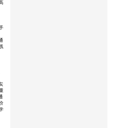
高
、
手
通
践
。
实
重
通
价
学