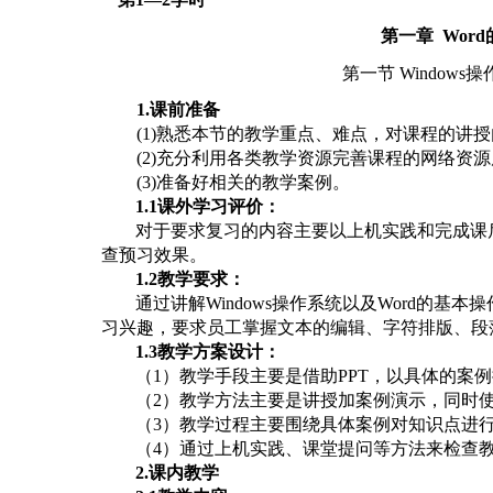
第一章
Wor
第一节
Window
1.课前准备
(1)熟悉本节的教学重点、难点，对课程的讲
(2)充分利用各类教学资源完善课程的网络资
(3)准备好相关的教学案例。
1.1课外学习评价：
对于要求复习的内容主要以上机实践和完成课
查预习效果。
1.2教学要求：
通过讲解
W
indows
操作系统以及
Word的基本
习兴趣，要求员工掌握文本的编辑、字符排版、段
1.3教学方案设计：
（
1）教学手段主要是借助PPT，以具体的案
（
2）教学方法主要是讲授加案例演示，同时
（
3）教学过程主要围绕具体案例对知识点进
（
4）通过上机实践、课堂提问等方法来检查
2.课内教学